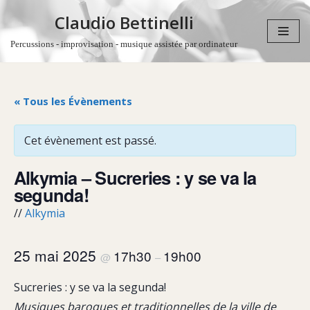
Claudio Bettinelli
Aller
Percussions - improvisation - musique assistée par ordinateur
au
contenu
« Tous les Évènements
Cet évènement est passé.
Alkymia – Sucreries : y se va la
segunda!
//
Alkymia
25 mai 2025
17h30
19h00
@
–
Sucreries : y se va la segunda!
Musiques baroques et traditionnelles de la ville de