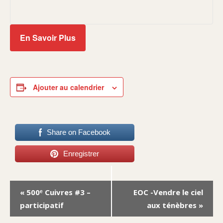
En Savoir Plus
Ajouter au calendrier
Share on Facebook
Enregistrer
Navigation
«
500ᵉ Cuivres #3 –
EOC -Vendre le ciel
Évènement
participatif
aux ténèbres
»