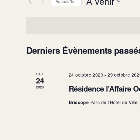
À venir
de
Aujourd’hui
Sélectionnez
vues
une
date.
Évènements
Derniers Évènements passé
OCT
24 octobre 2020
-
29 octobre 202
24
Résidence l’Affaire 
2020
Briscope
Parc de l'Hôtel de Ville,