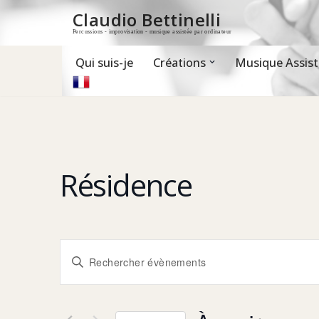
Claudio Bettinelli
Percussions - improvisation - musique assistée par ordinateur
Aller
au
contenu
Qui suis-je
Créations
Musique Assist
Résidence
Recherche
Saisir
mot-
clé.
et
Rechercher
Évènements
par
mot-
navigation
clé.